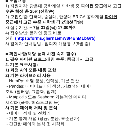
■
모집내용
1)
지원자격
:
광운대 공학계열 재학생 중
파이썬 중급에서 고급
수준 학생 총
25
명
(
선착순
)
2)
모집인원
:
단국대
,
숭실대
,
한양대
ERICA
공학계열
파이썬
중급에서 고급 수준 재학생
각
2
명
(
선착순
)
3)
접수기간
: ~
7
월
31
일
(
목
) 17:00
까지
4)
접수방법
:
온라인 링크 바로
신청
(
https://forms.gle/rn1emW8t4EnMLbGr5
)
5)
참여자 안내방법
:
참여자 개별통보
(8
월 중
)
■
확인사항
(
해당 능력 사전 숙지 필수
)
1.
필수 파이썬 프로그래밍 수준
:
중급에서 고급
2.
기본 요구사항
:
1)
과정
A
의 모든 내용 포함
2)
기본 라이브러리 사용
- NumPy:
배열 생성
,
인덱싱
,
기본 연산
- Pandas:
데이터프레임 생성
,
기초적인 데이터
조작
(
필터링
,
그룹화
,
집계
)
- Matplotlib
또는
Seaborn:
기본적인 데이터
시각화
(
플롯
,
히스토그램 등
)
3)
기본 데이터 처리 및 분석
-
데이터 정제 및 전처리
-
기본 통계 개념
(
평균
,
분산
,
표준편차
)
-
간단한 데이터 분석 및 시각화