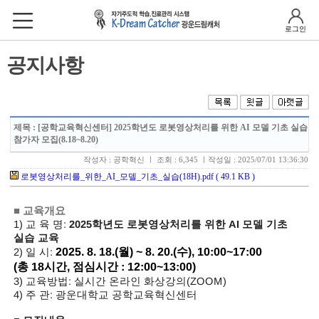
로그인
공지사항
제목
: [공학교육혁신센터] 2025학년도 로봇영상처리를 위한 AI 모델 기초 실습
참가자 모집(8.18~8.20)
작성자 : 공학혁신 ㅣ 조회 : 6,345 ㅣ작성일 : 2025/07/01 13:36:30
로봇영상처리를_위한_AI_모델_기초_실습(18H).pdf ( 49.1 KB )
■
교육개요
1)
교 육 명
:
2025
학년도 로봇영상처리를 위한
AI
모델 기초
실습 교육
2025. 8. 18.(
월
) ~ 8. 20.(
수
), 10:00~17:00
2)
일 시
:
(
총
18
시간
,
점심시간
: 12:00~13:00)
3)
교육방법
:
실시간 온라인 화상강의
(ZOOM)
4)
주 관
:
광운대학교 공학교육혁신센터