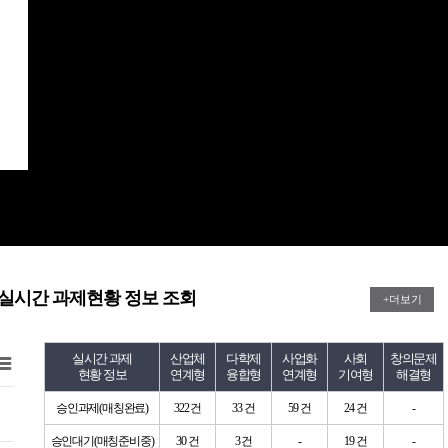
트 실시간 과제현황 정보 조회
+더보기
실시간 과제
산업체
다학제
사업화
사회
창의문제
현황 정보
연계형
융합형
연계형
기여형
해결형
승인과제(매칭완료)
322 건
33 건
59 건
24 건
-
승인대기(매칭준비중)
30 건
3 건
-
19 건
-