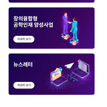
산업체연계형
 Planning 및 ANN 기반 신호원 Localization 알고리즘 구현 /
강화학습 기반 디지털트윈 투구 로봇 