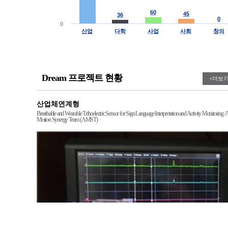
60
60
45
45
36
36
0
0
0
산업
다학
사업
사회
창의
End of interactive chart.
Dream 프로젝트 현황
+더보
산업체연계형
Breathable and Wearable Triboelectric Sensor for Sign Language Interpretation and Activity Monitoring / 
Motion Synergy Team (AMST)