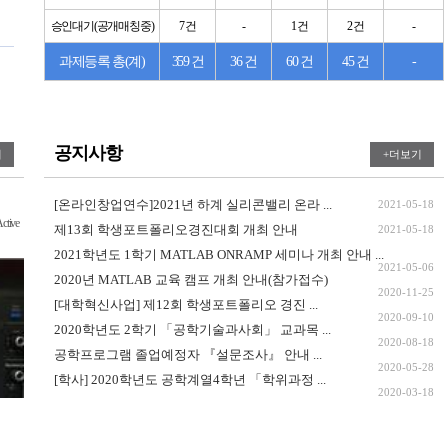
승인대기(공개매칭중)
7 건
-
1 건
2 건
-
과제등록 총(계)
359 건
36 건
60 건
45 건
-
공지사항
기
+더보기
[온라인창업연수]2021년 하계 실리콘밸리 온라 ...
다학제융합형
2021-05-18
Active
NLOS 환경에서 DRL 기반 Path
제13회 학생포트폴리오경진대회 개최 안내
2021-05-18
S.I.G.N.A.L
2021학년도 1학기 MATLAB ONRAMP 세미나 개최 안내 ...
2021-05-06
2020년 MATLAB 교육 캠프 개최 안내(참가접수)
2020-11-25
[대학혁신사업] 제12회 학생포트폴리오 경진 ...
2020-09-10
2020학년도 2학기 「공학기술과사회」 교과목 ...
2020-08-18
공학프로그램 졸업예정자 『설문조사』 안내 ...
2020-05-28
[학사] 2020학년도 공학계열4학년 「학위과정 ...
2020-03-18