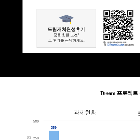
드림캐처완성후기
꿈을 향한 도전!
그 후기를 공유하세요.
Dream 프로젝
과제현황
과제현황
Bar chart with 5 bars.
View as data table, 과제현황
500
The chart has 1 X axis displaying categories.
The chart has 1 Y axis displaying 건. Range: 0 to 500.
359
359
건
250