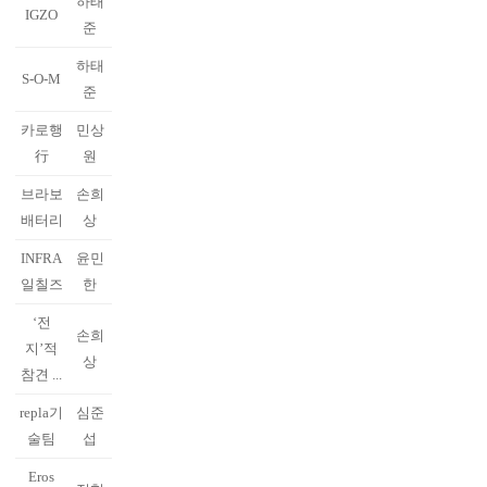
하태
IGZO
준
하태
S-O-M
준
카로행
민상
行
원
브라보
손희
배터리
상
INFRA
윤민
일칠즈
한
‘전
손희
지’적
상
참견 ...
repla기
심준
술팀
섭
Eros