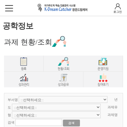
로그인
공학정보
과제 현황/조회
등록
현황/조회
운영지원
성과관리
성과공유
참여후기
부서명
년
도
과제유
형
과제명
검색
검색