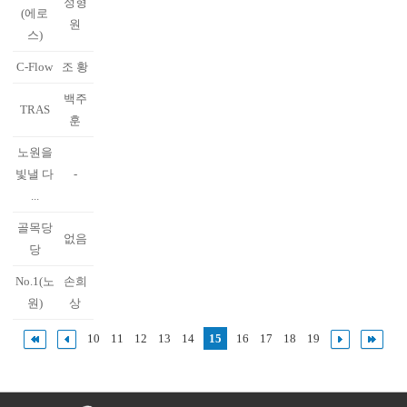
정형
(에로
원
스)
C-Flow
조 황
백주
TRAS
훈
노원을
빛낼 다
-
...
골목당
없음
당
No.1(노
손희
원)
상
10
11
12
13
14
15
16
17
18
19