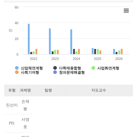
Chart
60
Bar chart with 5 data series.
View as data table, Chart
40
The chart has 1 X axis displaying categories.
건
The chart has 1 Y axis displaying 건. Range: 0 to 60.
20
0
2022
2023
2024
2025
2026
산업체연계형
다학제융합형
사업화연계형
사회기여형
창의문제해결형
End of interactive chart.
유형
과제명
팀명
지도교수
손채
진선미
봉
서영
PIS
호