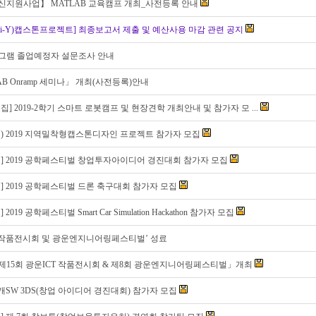
지원사업】 MATLAB 교육캠프 개최_사전등록 안내
ulti-Y)캡스톤프로젝트] 최종보고서 제출 및 예산사용 마감 관련 공지
그램 졸업예정자 설문조사 안내
AB Onramp 세미나」 개최(사전등록)안내
집] 2019-2학기 스마트 로봇캠프 및 현장견학 개최안내 및 참가자 모 ...
) 2019 지역밀착형캡스톤디자인 프로젝트 참가자 모집
] 2019 공학페스티벌 창업투자아이디어 경진대회 참가자 모집
] 2019 공학페스티벌 드론 축구대회 참가자 모집
2019 공학페스티벌 Smart Car Simulation Hackathon 참가자 모집
T작품전시회 및 광운엔지니어링페스티벌’ 성료
「제15회 광운ICT 작품전시회 & 제8회 광운엔지니어링페스티벌」개최
공개SW 3DS(창업 아이디어 경진대회) 참가자 모집