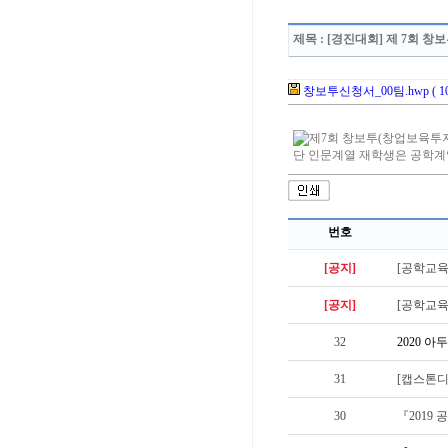
제목
: [경진대회] 제 7회 
창보투신청서_00팀.hwp ( 100
번호
[공지]
[공학교육혁
[공지]
[공학교육
32
2020 
31
[캡스톤디
30
『2019 