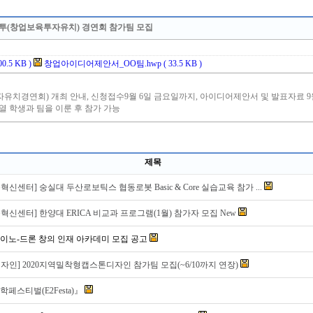
창보투(창업보육투자유치) 경연회 참가팀 모집
.5 KB )
창업아이디어제안서_OO팀.hwp ( 33.5 KB )
제목
신센터] 숭실대 두산로보틱스 협동로봇 Basic & Core 실습교육 참가 ...
혁신센터] 한양대 ERICA 비교과 프로그램(1월) 참가자 모집 New
아두이노-드론 창의 인재 아카데미 모집 공고
자인] 2020지역밀착형캡스톤디자인 참가팀 모집(~6/10까지 연장)
공학페스티벌(E2Festa)』