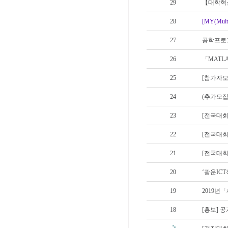
29
【대학혁신
28
[MY(M
27
공학프로
26
「MATL
25
[참가자모
24
(추가모집
23
[전국대회
22
[전국대회
21
[전국대회] 
20
‘광운IC
19
2019년
18
[홍보] 