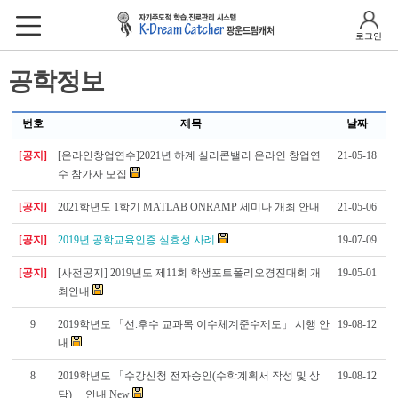
로그인
공학정보
번호
제목
날짜
[공지]
[온라인창업연수]2021년 하계 실리콘밸리 온라인 창업연
21-05-18
수 참가자 모집
[공지]
2021학년도 1학기 MATLAB ONRAMP 세미나 개최 안내
21-05-06
[공지]
2019년 공학교육인증 실효성 사례
19-07-09
[공지]
[사전공지] 2019년도 제11회 학생포트폴리오경진대회 개
19-05-01
최안내
9
2019학년도 「선.후수 교과목 이수체계준수제도」 시행 안
19-08-12
내
8
2019학년도 「수강신청 전자승인(수학계획서 작성 및 상
19-08-12
담)」 안내 New