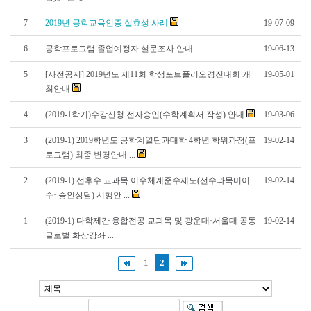
7
2019년 공학교육인증 실효성 사례
19-07-09
6
공학프로그램 졸업예정자 설문조사 안내
19-06-13
5
[사전공지] 2019년도 제11회 학생포트폴리오경진대회 개
19-05-01
최안내
4
(2019-1학기)수강신청 전자승인(수학계획서 작성) 안내
19-03-06
3
(2019-1) 2019학년도 공학계열단과대학 4학년 학위과정(프
19-02-14
로그램) 최종 변경안내 ...
2
(2019-1) 선후수 교과목 이수체계준수제도(선수과목미이
19-02-14
수· 승인상담) 시행안 ...
1
(2019-1) 다학제간 융합전공 교과목 및 광운대·서울대 공동
19-02-14
글로벌 화상강좌 ...
1
2