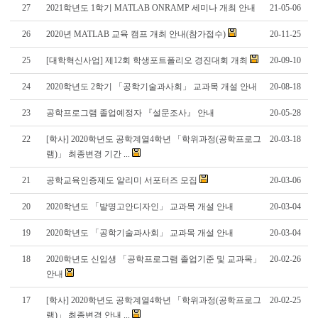
27
2021학년도 1학기 MATLAB ONRAMP 세미나 개최 안내
21-05-06
26
2020년 MATLAB 교육 캠프 개최 안내(참가접수)
20-11-25
25
[대학혁신사업] 제12회 학생포트폴리오 경진대회 개최
20-09-10
24
2020학년도 2학기 「공학기술과사회」 교과목 개설 안내
20-08-18
23
공학프로그램 졸업예정자 『설문조사』 안내
20-05-28
22
[학사] 2020학년도 공학계열4학년 「학위과정(공학프로그
20-03-18
램)」 최종변경 기간 ...
21
공학교육인증제도 알리미 서포터즈 모집
20-03-06
20
2020학년도 「발명고안디자인」 교과목 개설 안내
20-03-04
19
2020학년도 「공학기술과사회」 교과목 개설 안내
20-03-04
18
2020학년도 신입생 「공학프로그램 졸업기준 및 교과목」
20-02-26
안내
17
[학사] 2020학년도 공학계열4학년 「학위과정(공학프로그
20-02-25
램)」 최종변경 안내 ...