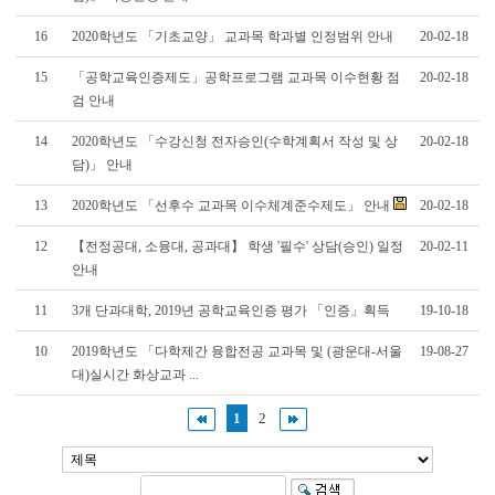
16
2020학년도 「기초교양」 교과목 학과별 인정범위 안내
20-02-18
15
「공학교육인증제도」공학프로그램 교과목 이수현황 점
20-02-18
검 안내
14
2020학년도 「수강신청 전자승인(수학계획서 작성 및 상
20-02-18
담)」 안내
13
2020학년도 「선후수 교과목 이수체계준수제도」 안내
20-02-18
12
【전정공대, 소융대, 공과대】 학생 '필수' 상담(승인) 일정
20-02-11
안내
11
3개 단과대학, 2019년 공학교육인증 평가 「인증」획득
19-10-18
10
2019학년도 「다학제간 융합전공 교과목 및 (광운대-서울
19-08-27
대)실시간 화상교과 ...
1
2