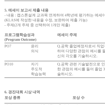
5.
에세이 보고서 제출 내용
-
내용
:
캡스톤설계 교과목 연계하여
4
학년에 평가하는 에세
(KLAS
에 작성한 내용을 수정
,
보완하여 제출 가능
)
-
주제
(2
개 주제 중 선택하여
1
개만 제출
)
프로그램학습성과
에세이 주제
(Program Outcome)
PO7
윤리
Q.
공학 졸업예정자로서 직업
의식
하여 다양한 관점의 예시를 
신의 각오를 기술하시오
.
PO10
자기
Q.
공학 관련 기술발전으로 
주도적
한 관점의 예시를 들어 졸업
3
학습능력
술하시오
.
6. 경진대회 시상 내역
포상 종류
포상 수