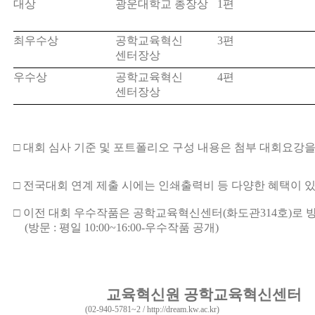
대상
광운대학교 총장상
1
편
최우수상
공학교육혁신
3
편
센터장상
우수상
공학교육혁신
4
편
센터장상
□
대회 심사 기준 및 포트폴리오 구성 내용은 첨부 대회요강을
□
전국대회 연계 제출 시에는 인쇄출력비 등 다양한 혜택이 
□
이전 대회 우수작품은 공학교육혁신센터
(
화도관
314
호
)
로 
(
방문
:
평일
10:00~16:00-
우수작품 공개
)
교육혁신원 공학교육혁신센터
(02-940-5781~2 /
http://dream.kw.ac.kr
)