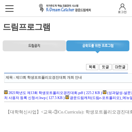
로그인
드림프로그램
드림공지
공학도를 위한 프로그램
제목
: 제13회 학생포트폴리오경진대회 개최 안내
2021학년도 제13회 학생포트폴리오경진대회.pdf ( 225.2 KB )
(성과달성-설문조사
처 사용자 등록 신청서.hwp ( 127.5 KB )
광운드림캐처(드림e-포트폴리오)_메뉴얼.pdf 
【
대학혁신사업
】
<
교육
-
③
Co.Curricula):
학생포트폴리오경진대