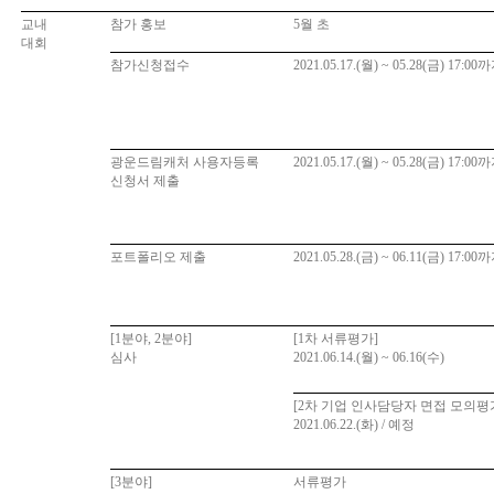
교내
참가 홍보
5
월 초
대회
참가신청접수
2021.05.17.(
월
) ~ 05.28(
금
) 17:00
까
광운드림캐처 사용자등록
2021.05.17.(
월
) ~ 05.28(
금
) 17:00
까
신청서 제출
포트폴리오 제출
2021.05.28.(
금
) ~ 06.11(
금
) 17:00
까
[1
분야
, 2
분야
]
[1
차 서류평가
]
심사
2021.06.14.(
월
) ~ 06.16(
수
)
[2
차 기업 인사담당자 면접 모의평
2021.06.22.(
화
) /
예정
[3
분야
]
서류평가