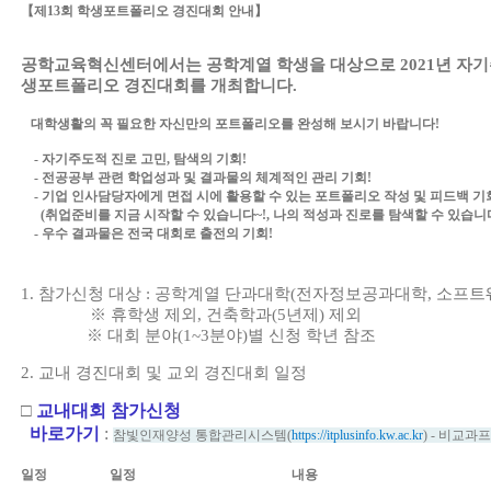
【
제
13
회 학생포트폴리오 경진대회 안내
】
공학교육혁신센터에서는 공학계열 학생을 대상으로
2021
년 자
생포트폴리오 경진대회를 개최합니다
.
대학생활의 꼭 필요한 자신만의 포트폴리오를 완성해 보시기 바랍니다
!
-
자기주도적 진로 고민
,
탐색의 기회
!
-
전공공부 관련 학업성과 및 결과물의 체계적인 관리 기회
!
-
기업 인사담당자에게 면접 시에 활용할 수 있는 포트폴리오 작성 및 피드백 기
(
취업준비를 지금 시작할 수 있습니다
~!,
나의 적성과 진로를 탐색할 수 있습니
-
우수 결과물은 전국 대회로 출전의 기회
!
1. 참가신청 대상 : 공학계열 단과대학(
전자정보공과대학
,
소프트
※
휴학생 제외
,
건축학과
(5
년제
)
제외
※ 대회 분야(1~3분야)별 신청 학년 참조
2. 교내 경진대회 및 교외 경진대회 일정
□
교내
대회 참가신청
바로가기
:
참빛인재양성 통합관리시스템
(
https://itplusinfo.kw.ac.kr
) -
비교과프
일정
일정
내용