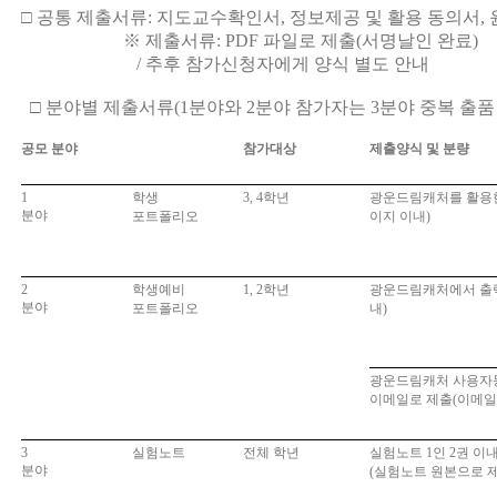
□
공통 제출서류
:
지도교수확인서
,
정보제공 및 활용 동의서
,
※
제출서류
: PDF
파일로 제출
(
서명날인 완료
)
/ 추후 참가신청자에게 양식 별도 안내
□
분야별 제출서류
(1
분야와
2
분야 참가자는
3
분야 중복 출품
공모 분야
참가대상
제출양식 및 분량
1
학생
3, 4
학년
광운드림캐처를 활용
분야
포트폴리오
이지 이내
)
2
학생예비
1, 2
학년
광운드림캐처에서 출
분야
포트폴리오
내
)
광운드림캐처 사용자
이메일로 제출
(
이메
3
실험노트
전체 학년
실험노트
1
인
2
권 이
분야
(
실험노트 원본으로 