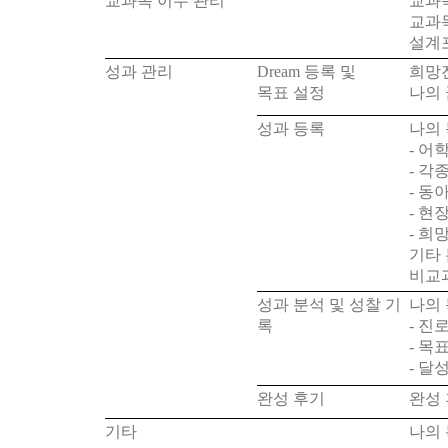
교과목 이수 관리
교과목
교과
설계
성과 관리
Dream
등록 및
희망
목표 설정
나의 
성과 등록
나의
-
어학
-
각종
-
동아
-
현장
-
희망
기타 
비교
성과 분석 및 성찰 기
나의
록
-
진로
-
목표
-
달성
완성 후기
완성
기타
나의