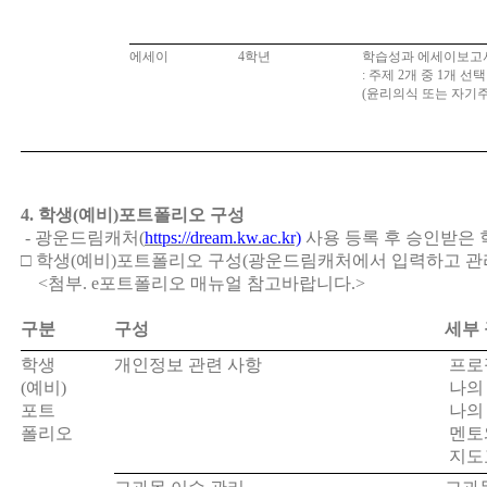
에세이
4
학년
학습성과 에세이보고
:
주제
2
개 중
1
개 선택
(
윤리의식 또는 자기
4.
학생
(
예비
)
포트폴리오 구성
-
광운드림캐처
(
https://dream.kw.ac.kr)
사용 등록 후 승인받은
□
학생
(
예비
)
포트폴리오 구성
(
광운드림캐처에서 입력하고 관
<첨부. e포트폴리오 매뉴얼 참고바랍니다.>
구분
구성
세부 
학생
개인정보 관련 사항
프로
(
예비
)
나
포트
나
폴리오
멘토
지도