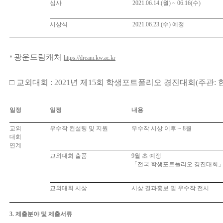
심사
2021.06.14.(
월
) ~ 06.16(
수
)
시상식
2021.06.23.(
수
)
예정
광운드림캐처
*
https://dream.kw.ac.kr
□
교외대회
: 2021
년 제
15
회 학생포트폴리오 경진대회
(
주관
:
일정
일정
내용
교외
우수작 컨설팅 및 지원
우수작 시상 이후
~ 8
월
대회
연계
교외대회 출품
9
월 초 예정
「
전국 학생포트폴리오 경진대회
교외대회 시상
시상 결과홍보 및 우수작 전시
3. 제출분야 및 제출서류