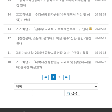
15
「공학교육인증제도」공학프로그램 교과목 이수현황 점
20-02-18
검 안내
14
2020학년도 「수강신청 전자승인(수학계획서 작성 및 상
20-02-18
담)」 안내
13
2020학년도 「선후수 교과목 이수체계준수제도」 안내
20-02-18
12
【전정공대, 소융대, 공과대】 학생 '필수' 상담(승인) 일정
20-02-11
안내
11
3개 단과대학, 2019년 공학교육인증 평가 「인증」획득
19-10-18
10
2019학년도 「다학제간 융합전공 교과목 및 (광운대-서울
19-08-27
대)실시간 화상교과 ...
1
2