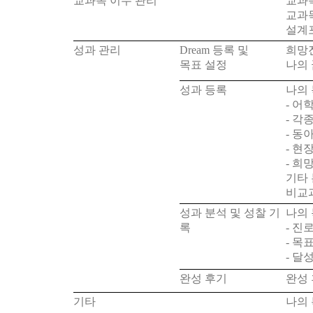
교과목 이수 관리
교과목
교과
설계
성과 관리
Dream
등록 및
희망
목표 설정
나의 
성과 등록
나의
-
어학
-
각종
-
동아
-
현장
-
희망
기타 
비교
성과 분석 및 성찰 기
나의
록
-
진로
-
목표
-
달성
완성 후기
완성
기타
나의