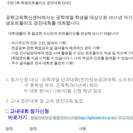
【
제
13
회 학생포트폴리오 경진대회 안내
】
공학교육혁신센터에서는 공학계열 학생을 대상으로
2021
년 자
생포트폴리오 경진대회를 개최합니다
.
대학생활의 꼭 필요한 자신만의 포트폴리오를 완성해 보시기 바랍니다
!
-
자기주도적 진로 고민
,
탐색의 기회
!
-
전공공부 관련 학업성과 및 결과물의 체계적인 관리 기회
!
-
기업 인사담당자에게 면접 시에 활용할 수 있는 포트폴리오 작성 및 피드백 기
(
취업준비를 지금 시작할 수 있습니다
~!,
나의 적성과 진로를 탐색할 수 있습니
-
우수 결과물은 전국 대회로 출전의 기회
!
1. 참가신청 대상 : 공학계열 단과대학(
전자정보공과대학
,
소프트
※
휴학생 제외
,
건축학과
(5
년제
)
제외
※ 대회 분야(1~3분야)별 신청 학년 참조
2. 교내 경진대회 및 교외 경진대회 일정
□
교내
대회 참가신청
바로가기
:
참빛인재양성 통합관리시스템
(
https://itplusinfo.kw.ac.kr
) -
비교과프
일정
일정
내용