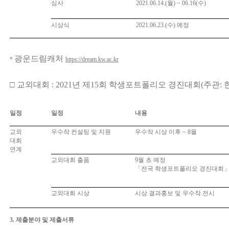
심사
2021.06.14.(
월
) ~ 06.16(
수
)
시상식
2021.06.23.(
수
)
예정
광운드림캐처
*
https://dream.kw.ac.kr
□
교외대회
: 2021
년 제
15
회 학생포트폴리오 경진대회
(
주관
:
일정
일정
내용
교외
우수작 컨설팅 및 지원
우수작 시상 이후
~ 8
월
대회
연계
교외대회 출품
9
월 초 예정
「
전국 학생포트폴리오 경진대회
교외대회 시상
시상 결과홍보 및 우수작 전시
3. 제출분야 및 제출서류