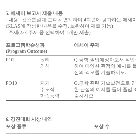
5.
에세이 보고서 제출 내용
-
내용
:
캡스톤설계 교과목 연계하여
4
학년에 평가하는 에세
(KLAS
에 작성한 내용을 수정
,
보완하여 제출 가능
)
-
주제
(2
개 주제 중 선택하여
1
개만 제출
)
프로그램학습성과
에세이 주제
(Program Outcome)
PO7
윤리
Q.
공학 졸업예정자로서 직업
의식
하여 다양한 관점의 예시를 
신의 각오를 기술하시오
.
PO10
자기
Q.
공학 관련 기술발전으로 
주도적
한 관점의 예시를 들어 졸업
3
학습능력
술하시오
.
6. 경진대회 시상 내역
포상 종류
포상 수