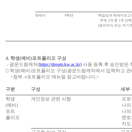
에세이
4
학년
학습성과 에세이보고
:
주제
2
개 중
1
개 선택
(
윤리의식 또는 자기
4.
학생
(
예비
)
포트폴리오 구성
-
광운드림캐처
(
https://dream.kw.ac.kr)
사용 등록 후 승인받은
□
학생
(
예비
)
포트폴리오 구성
(
광운드림캐처에서 입력하고 관
<첨부. e포트폴리오 매뉴얼 참고바랍니다.>
구분
구성
세부 
학생
개인정보 관련 사항
프로
(
예비
)
나
포트
나
폴리오
멘토
지도