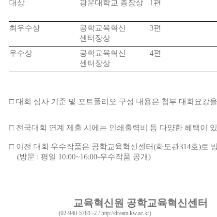
대상
광운대학교 총장상
1
편
최우수상
공학교육혁신
3
편
센터장상
우수상
공학교육혁신
4
편
센터장상
□
대회 심사 기준 및 포트폴리오 구성 내용은 첨부 대회요강을
□
전국대회 연계 제출 시에는 인쇄출력비 등 다양한 혜택이 
□
이전 대회 우수작품은 공학교육혁신센터
(
화도관
314
호
)
로 
(
방문
:
평일
10:00~16:00-
우수작품 공개
)
교육혁신원 공학교육혁신센터
(02-940-5781~2 /
http://dream.kw.ac.kr
)