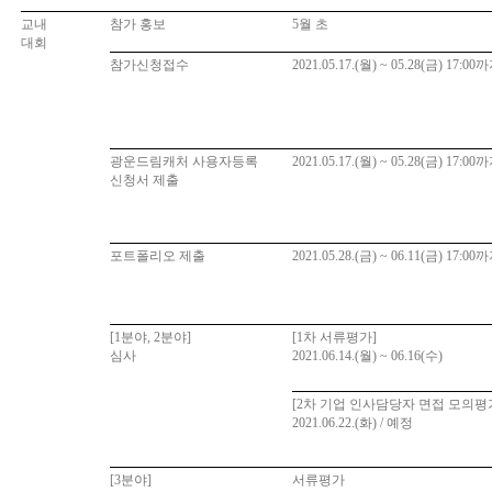
교내
참가 홍보
5
월 초
대회
참가신청접수
2021.05.17.(
월
) ~ 05.28(
금
) 17:00
까
광운드림캐처 사용자등록
2021.05.17.(
월
) ~ 05.28(
금
) 17:00
까
신청서 제출
포트폴리오 제출
2021.05.28.(
금
) ~ 06.11(
금
) 17:00
까
[1
분야
, 2
분야
]
[1
차 서류평가
]
심사
2021.06.14.(
월
) ~ 06.16(
수
)
[2
차 기업 인사담당자 면접 모의평
2021.06.22.(
화
) /
예정
[3
분야
]
서류평가