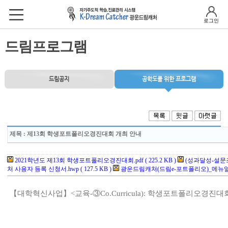
로그인
드림프로그램
드림공지
공학도를 위한 프로그램
제목
: 제13회 학생포트폴리오경진대회 개최 안내
2021학년도 제13회 학생포트폴리오경진대회.pdf ( 225.2 KB )
(성과달성-설문조사
처 사용자 등록 신청서.hwp ( 127.5 KB )
광운드림캐처(드림e-포트폴리오)_메뉴얼.pdf 
【
대학혁신사업
】
<
교육
-
③
Co.Curricula):
학생포트폴리오경진대