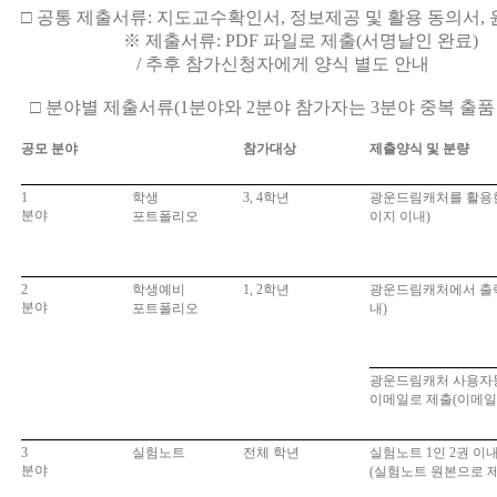
□
공통 제출서류
:
지도교수확인서
,
정보제공 및 활용 동의서
,
※
제출서류
: PDF
파일로 제출
(
서명날인 완료
)
/ 추후 참가신청자에게 양식 별도 안내
□
분야별 제출서류
(1
분야와
2
분야 참가자는
3
분야 중복 출품
공모 분야
참가대상
제출양식 및 분량
1
학생
3, 4
학년
광운드림캐처를 활용
분야
포트폴리오
이지 이내
)
2
학생예비
1, 2
학년
광운드림캐처에서 출
분야
포트폴리오
내
)
광운드림캐처 사용자
이메일로 제출
(
이메
3
실험노트
전체 학년
실험노트
1
인
2
권 이
분야
(
실험노트 원본으로 