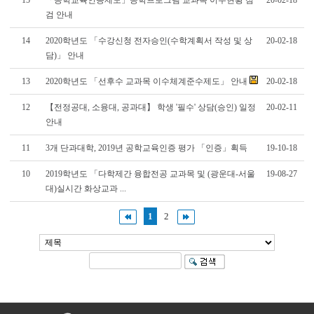
15
「공학교육인증제도」공학프로그램 교과목 이수현황 점
20-02-18
검 안내
14
2020학년도 「수강신청 전자승인(수학계획서 작성 및 상
20-02-18
담)」 안내
13
2020학년도 「선후수 교과목 이수체계준수제도」 안내
20-02-18
12
【전정공대, 소융대, 공과대】 학생 '필수' 상담(승인) 일정
20-02-11
안내
11
3개 단과대학, 2019년 공학교육인증 평가 「인증」획득
19-10-18
10
2019학년도 「다학제간 융합전공 교과목 및 (광운대-서울
19-08-27
대)실시간 화상교과 ...
1
2