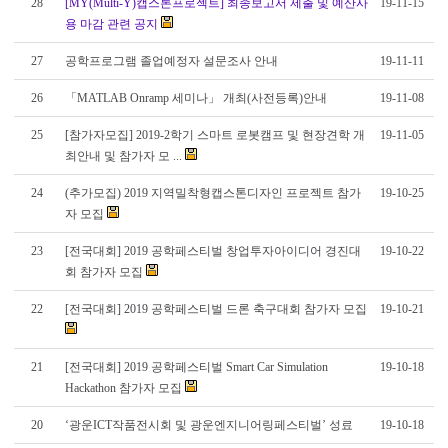
28
[MY(Multi-Y)캡스톤프로젝트] 최종보고서 제출 및 예산사
19-11-15
용 마감 관련 공지
27
공학프로그램 졸업예정자 설문조사 안내
19-11-11
26
「MATLAB Onramp 세미나」 개최(사전등록)안내
19-11-08
25
[참가자모집] 2019-2학기 스마트 로봇캠프 및 현장견학 개
19-11-05
최안내 및 참가자 모 ...
24
(추가모집) 2019 지역밀착형캡스톤디자인 프로젝트 참가
19-10-25
자 모집
23
[전국대회] 2019 공학페스티벌 창업투자아이디어 경진대
19-10-22
회 참가자 모집
22
[전국대회] 2019 공학페스티벌 드론 축구대회 참가자 모집
19-10-21
21
[전국대회] 2019 공학페스티벌 Smart Car Simulation
19-10-18
Hackathon 참가자 모집
20
‘광운ICT작품전시회 및 광운엔지니어링페스티벌’ 성료
19-10-18