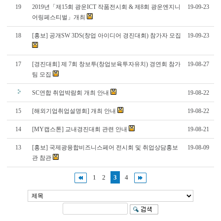
19
2019년「제15회 광운ICT 작품전시회 & 제8회 광운엔지니
19-09-23
어링페스티벌」개최
18
[홍보] 공개SW 3DS(창업 아이디어 경진대회) 참가자 모집
19-09-23
17
[경진대회] 제 7회 창보투(창업보육투자유치) 경연회 참가
19-08-27
팀 모집
SC연합 취업박람회 개최 안내
19-08-22
15
[해외기업취업설명회] 개최 안내
19-08-22
14
[MY캡스톤] 교내경진대회 관련 안내
19-08-21
13
[홍보] 국제광융합비즈니스페어 전시회 및 취업상담홍보
19-08-09
관 참관
1
2
3
4