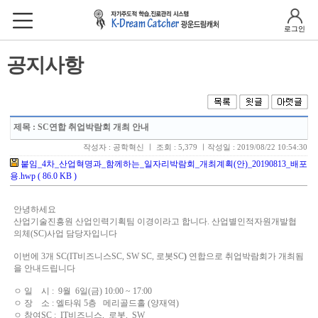
로그인
공지사항
제목
: SC연합 취업박람회 개최 안내
작성자 : 공학혁신 ㅣ 조회 : 5,379 ㅣ작성일 : 2019/08/22 10:54:30
붙임_4차_산업혁명과_함께하는_일자리박람회_개최계획(안)_20190813_배포
용.hwp ( 86.0 KB )
안녕하세요
산업기술진흥원 산업인력기획팀 이경이라고 합니다. 산업별인적자원개발협
의체(SC)사업 담당자입니다
이번에 3개 SC(IT비즈니스SC, SW SC, 로봇SC
)
연합으로 취업박람회가 개최됨
을 안내드립니다
ㅇ 일 시 : 9월 6일(금) 10:00 ~ 17:00
ㅇ 장 소 : 엘타워 5층 메리골드홀 (양재역)
ㅇ 참여SC : IT비즈니스, 로봇, SW