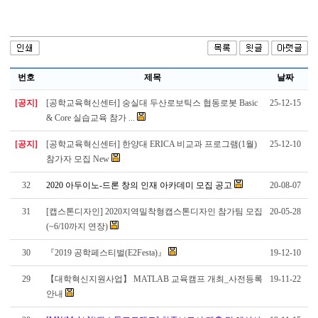
번호
제목
날짜
[공지]
[공학교육혁신센터] 숭실대 두산로보틱스 협동로봇 Basic
25-12-15
& Core 실습교육 참가 ...
[공지]
[공학교육혁신센터] 한양대 ERICA 비교과 프로그램(1월)
25-12-10
참가자 모집 New
32
2020 아두이노-드론 창의 인재 아카데미 모집 공고
20-08-07
31
[캡스톤디자인] 2020지역밀착형캡스톤디자인 참가팀 모집
20-05-28
(~6/10까지 연장)
30
『2019 공학페스티벌(E2Festa)』
19-12-10
29
【대학혁신지원사업】 MATLAB 교육캠프 개최_사전등록
19-11-22
안내