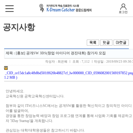
로그인
공지사항
제목
: [홍보] 공개SW 3DS(창업 아이디어 경진대회) 참가자 모집
작성자 : 최은혜 ㅣ 조회 : 7,112 ㅣ작성일 : 2019/09/23 09:30:
_CID_ce15dc1a8c4fb8bd501ff626b48827cf_lw000000_CID_0596082001569197852.png
1.2 MB )
안녕하세요.
교육혁신원 공학교육혁신센터입니다.
첨부와 같이 IT비즈니스SC에서는 공개SW를 활용한 혁신적이고 창의적인 아이디
어를 발굴하여,
경영을 통한 창업능력 배양과 창업 프로그램 연계를 통해 사업화 기회를 제공하고
자 '3Day Startup'을 개최합니다.
관심있는 대학/대학원생들은 참고하시기 바랍니다.