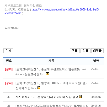
세부프로그램 : 첨부파일 참조
상세URL : OSS포털 (
https://www.oss.kr/notice/show/a09acb6a-9050-4bdb-9a45-
a5d076629d92
)
감사합니다.
번호
제목
날짜
[공지]
[공학교육혁신센터] 숭실대 두산로보틱스 협동로봇 Basic
25-12-15
& Core 실습교육 참가 ...
[공지]
[공학교육혁신센터] 한양대 ERICA 비교과 프로그램(1월)
25-12-10
참가자 모집 New
32
2020 아두이노-드론 창의 인재 아카데미 모집 공고
20-08-07
31
[캡스톤디자인] 2020지역밀착형캡스톤디자인 참가팀 모집
20-05-28