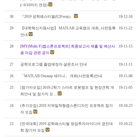
(~6/10까지 연장)
30
『2019 공학페스티벌(E2Festa)』
19-12-10
29
【대학혁신지원사업】 MATLAB 교육캠프 개최_사전등록
19-11-22
안내
28
[MY(Multi-Y)캡스톤프로젝트] 최종보고서 제출 및 예산사
19-11-15
용 마감 관련 공지
27
공학프로그램 졸업예정자 설문조사 안내
19-11-11
26
「MATLAB Onramp 세미나」 개최(사전등록)안내
19-11-08
25
[참가자모집] 2019-2학기 스마트 로봇캠프 및 현장견학 개
19-11-05
최안내 및 참가자 모 ...
24
(추가모집) 2019 지역밀착형캡스톤디자인 프로젝트 참가
19-10-25
자 모집
23
[전국대회] 2019 공학페스티벌 창업투자아이디어 경진대
19-10-22
회 참가자 모집