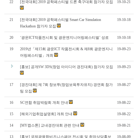
22
[전국대회] 2019 공학페스티벌 드론 축구대회 참가자 모집
19-10-21
21
[전국대회] 2019 공학페스티벌 Smart Car Simulation
19-10-18
Hackathon 참가자 모집
20
‘광운ICT작품전시회 및 광운엔지니어링페스티벌’ 성료
19-10-18
19
2019년「제15회 광운ICT 작품전시회 & 제8회 광운엔지니
19-09-23
어링페스티벌」개최
[홍보] 공개SW 3DS(창업 아이디어 경진대회) 참가자 모집
19-09-23
17
[경진대회] 제 7회 창보투(창업보육투자유치) 경연회 참가
19-08-27
팀 모집
16
SC연합 취업박람회 개최 안내
19-08-22
15
[해외기업취업설명회] 개최 안내
19-08-22
14
[MY캡스톤] 교내경진대회 관련 안내
19-08-21
13
[홍보] 국제광융합비즈니스페어 전시회 및 취업상담홍보
19-08-09