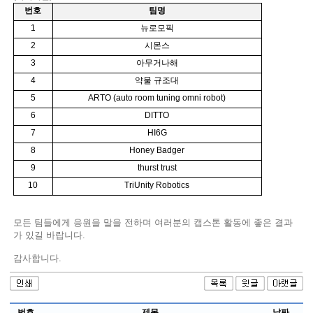
번
호
팀명
1
뉴로모픽
2
시몬스
3
아무거나해
4
약물 규조대
5
ARTO (auto room tuning omni robot)
6
DITTO
7
HI6G
8
Honey Badger
9
thurst trust
10
TriUnity Robotics
모든 팀들에게 응원을 말을 전하며 여러분의 캡스톤 활동에 좋은 결과
가 있길 바랍니다.
감사합니다.
번호
제목
날짜